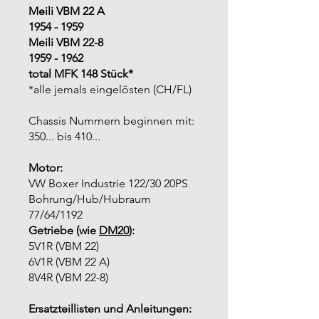
Meili VBM 22 A
1954 - 1959
Meili VBM 22-8
1959 - 1962
total MFK 148 Stück*
*alle jemals eingelösten (CH/FL)
Chassis Nummern beginnen mit:
350... bis 410...
Motor:
VW Boxer Industrie 122/30 20PS
Bohrung/Hub/Hubraum
77/64/1192
Getriebe (wie
DM20
):
5V1R (VBM 22)
6V1R (VBM 22 A)
8V4R (VBM 22-8)
Ersatzteillisten und Anleitungen: