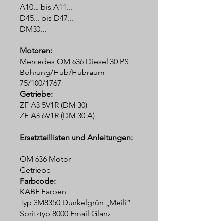
A10... bis A11...
D45... bis D47...
DM30...
Motoren:
Mercedes OM 636 Diesel 30 PS
Bohrung/Hub/Hubraum
75/100/1767
Getriebe:
ZF A8 5V1R (DM 30)
ZF A8 6V1R​​​​​​​ (DM 30 A)
Ersatzteillisten und Anleitungen:
OM 636 Motor
Getriebe
Farbcode:
KABE Farben
Typ 3M8350 Dunkelgrün „Meili“
Spritztyp 8000 Email Glanz