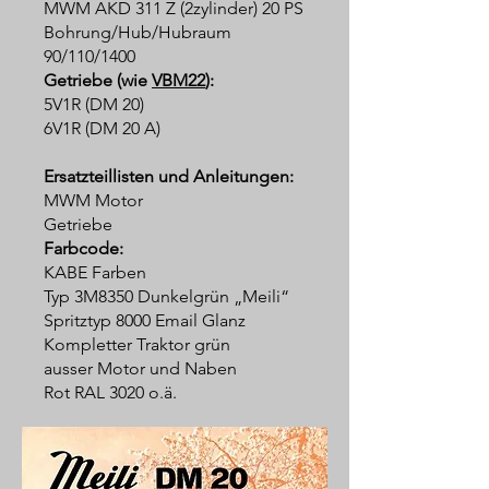
MWM AKD 311 Z (2zylinder) 20 PS
Bohrung/Hub/Hubraum
90/110/1400
Getriebe (wie
VBM22
):
5V1R (DM 20)
6V1R (DM 20 A)
Ersatzteillisten und Anleitungen:
MWM Motor
Getriebe
Farbcode:
KABE Farben
Typ 3M8350 Dunkelgrün „Meili“
Spritztyp 8000 Email Glanz
Kompletter Traktor grün
ausser Motor und Naben
Rot RAL 3020 o.ä.