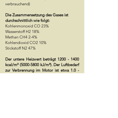
verbrauchend)
Die Zusammensetzung des Gases ist
durchschnittlich wie folgt:
Kohlenmonoxid CO 23%
Wasserstoff H2 18%
Methan CH4 2-4%
Kohlendioxid CO2 10%
Stickstoff N2 47%
Der untere Heizwert beträgt
1200 - 1400
kcal/m³
(5000-5800
kJ/m³). Der Luftbedarf
zur Verbrennung im Motor ist etwa 1.0 -
1.2. Somit ist der Gemischheizwert ca.
600-650 kcal/m³
(2500-2700
kJ/m³). Der
Leistungsabfall gegenüber Benzin (ca. 900
kcal/m³) beträgt daher 28-35%. Ein
weiterer Leistungsabfall kann sich durch
den geringeren Füllungsgrad des Motors
ergeben (Strömungswiderstand im
Generator) sowie durch die langsame