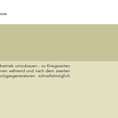
 uns
sbetrieb umzubauen - zu Kriegszeiten
atoren während und nach dem zweiten
lzgasgeneratoren schnellstmöglich